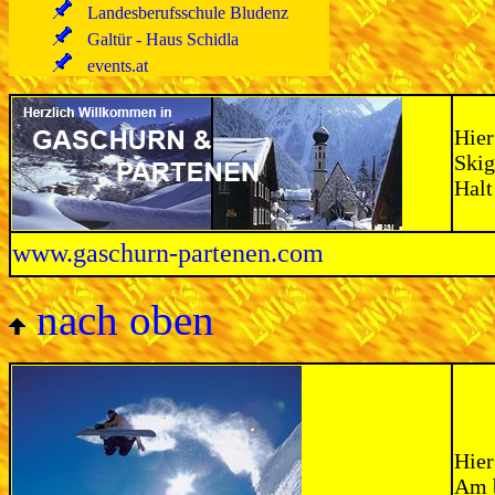
Landesberufsschule Bludenz
Galtür - Haus Schidla
events.at
Hier
Skig
Halt
www.gaschurn-partenen.com
nach oben
Hier
Am b