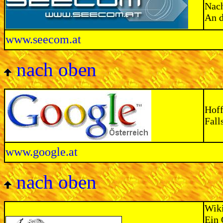
Nach
An d
www.seecom.at
nach oben
Hoff
Fall
www.google.at
nach oben
Wiki
Ein 