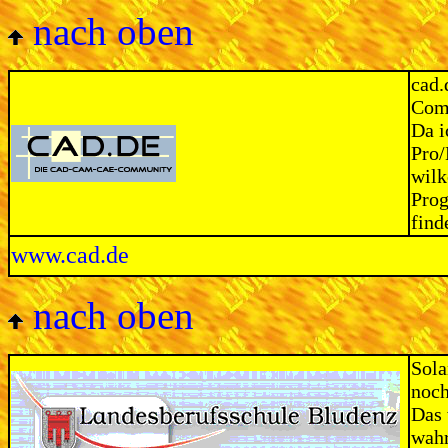
nach oben
cad.
Com
Da 
Pro/
wil
Prog
find
www.cad.de
nach oben
Sola
noch
Das 
wahr